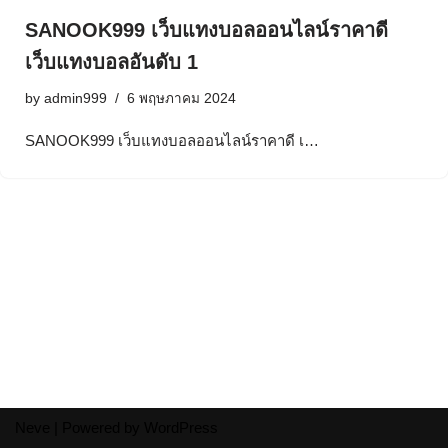
SANOOK999 เว็บแทงบอลออนไลน์ราคาดี
เว็บแทงบอลอันดับ 1
by
admin999
6 พฤษภาคม 2024
SANOOK999 เว็บแทงบอลออนไลน์ราคาดี เ…
Neve
| Powered by
WordPress