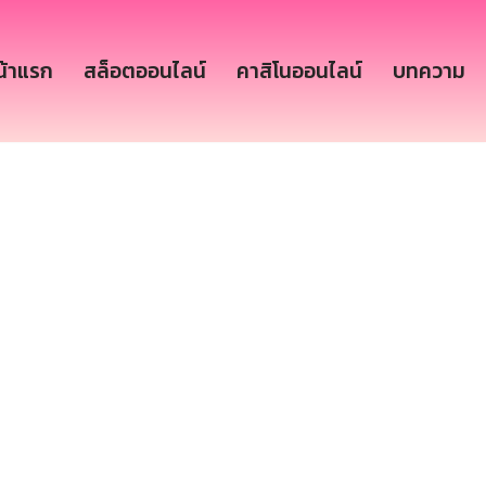
น้าแรก
สล็อตออนไลน์
คาสิโนออนไลน์
บทความ