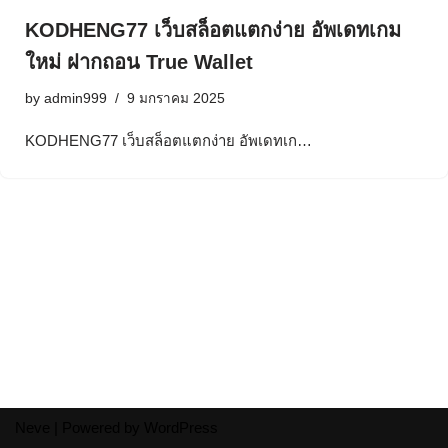
KODHENG77 เว็บสล็อตแตกง่าย อัพเดทเกม
ใหม่ ฝากถอน True Wallet
by
admin999
9 มกราคม 2025
KODHENG77 เว็บสล็อตแตกง่าย อัพเดทเก…
Neve
| Powered by
WordPress