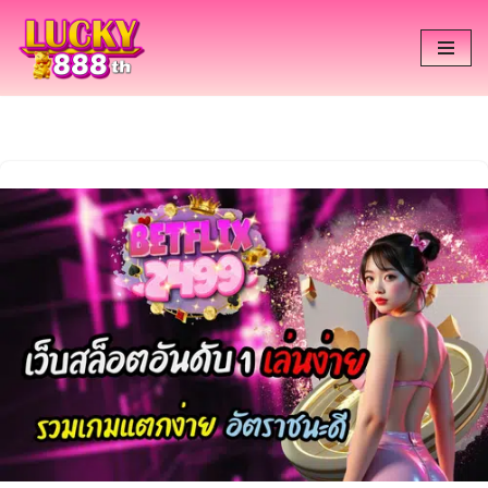
Skip
to
content