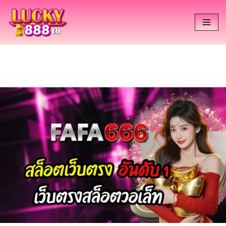
Skip
to
content