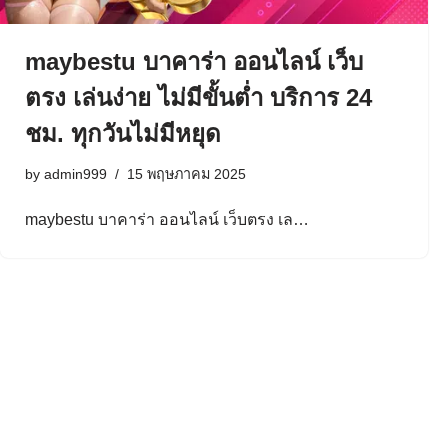
maybestu บาคาร่า ออนไลน์ เว็บ
ตรง เล่นง่าย ไม่มีขั้นต่ำ บริการ 24
ชม. ทุกวันไม่มีหยุด
by
admin999
15 พฤษภาคม 2025
maybestu บาคาร่า ออนไลน์ เว็บตรง เล…