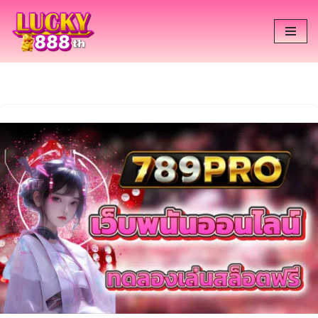
Skip
to
content