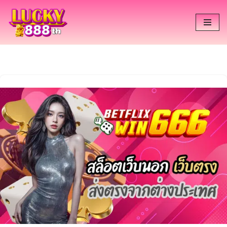
Skip
to
content