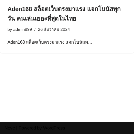
Aden168 สล็อตเว็บตรงมาแรง แจกโบนัสทุก
วัน คนเล่นเยอะที่สุดในไทย
by
admin999
26 ธันวาคม 2024
Aden168 สล็อตเว็บตรงมาแรง แจกโบนัสท…
Neve
| Powered by
WordPress