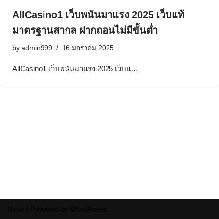
AllCasino1 เว็บพนันมาแรง 2025 เว็บแท้
มาตรฐานสากล ฝากถอนไม่มีขั้นต่ำ
by
admin999
16 มกราคม 2025
AllCasino1 เว็บพนันมาแรง 2025 เว็บแ…
Neve
| Powered by
WordPress