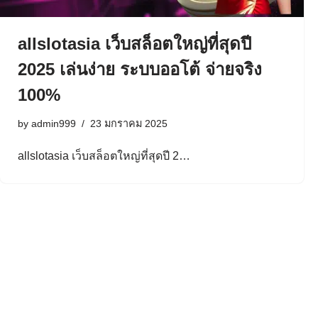
allslotasia เว็บสล็อตใหญ่ที่สุดปี
2025 เล่นง่าย ระบบออโต้ จ่ายจริง
100%
by
admin999
23 มกราคม 2025
allslotasia เว็บสล็อตใหญ่ที่สุดปี 2…