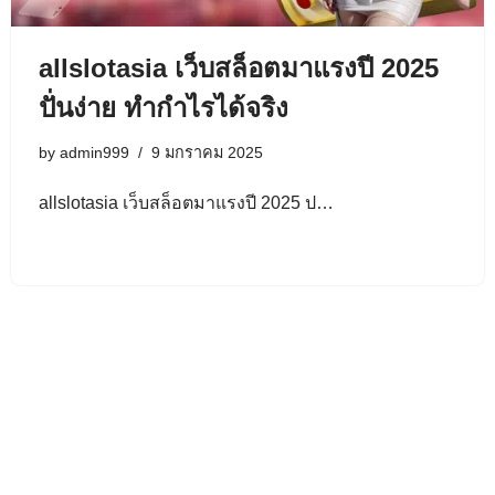
allslotasia เว็บสล็อตมาแรงปี 2025
ปั่นง่าย ทำกำไรได้จริง
by
admin999
9 มกราคม 2025
allslotasia เว็บสล็อตมาแรงปี 2025 ป…