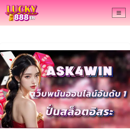
Skip
to
content