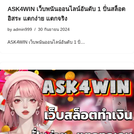
ASK4WIN เว็บพนันออนไลน์อันดับ 1 ปั่นสล็อต
อิสระ แตกง่าย แตกจริง
by
admin999
30 กันยายน 2024
ASK4WIN เว็บพนันออนไลน์อันดับ 1 ปั่…