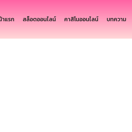
น้าแรก
สล็อตออนไลน์
คาสิโนออนไลน์
บทความ