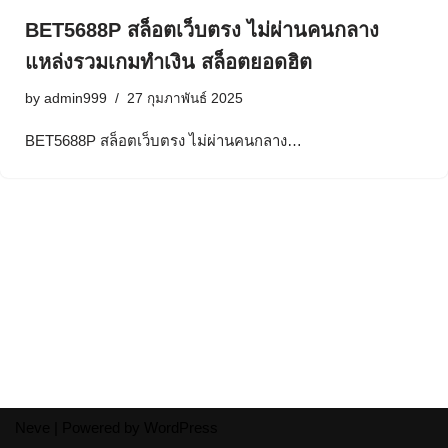
BET5688P สล็อตเว็บตรง ไม่ผ่านคนกลาง
แหล่งรวมเกมทำเงิน สล็อตยอดฮิต
by
admin999
27 กุมภาพันธ์ 2025
BET5688P สล็อตเว็บตรง ไม่ผ่านคนกลาง…
Neve
| Powered by
WordPress