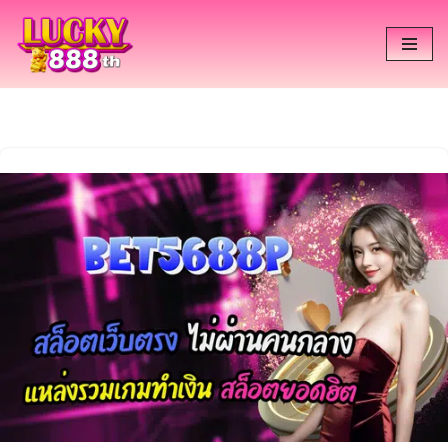
Skip
to
content