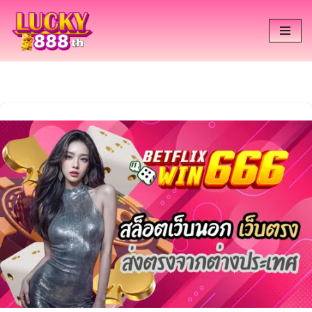
Skip
to
content