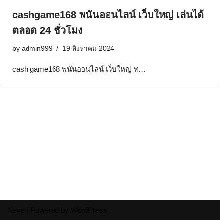
cashgame168 พนันออนไลน์ เว็บใหญ่ เล่นได้
ตลอด 24 ชั่วโมง
by
admin999
19 สิงหาคม 2024
cash game168 พนันออนไลน์ เว็บใหญ่ ท…
Neve
| Powered by
WordPress