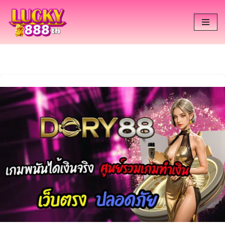
Skip
to
content