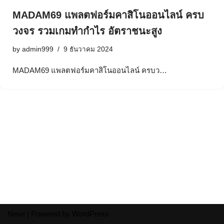
MADAM69 แพลตฟอร์มคาสิโนออนไลน์ ครบ
วงจร รวมเกมทำกำไร อัตราชนะสูง
by
admin999
9 ธันวาคม 2024
MADAM69 แพลตฟอร์มคาสิโนออนไลน์ ครบว…
Neve
| Powered by
WordPress