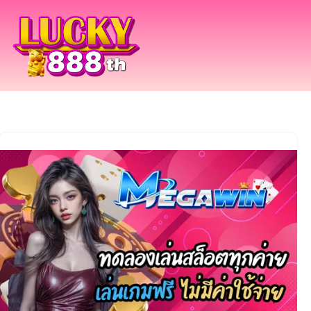
Skip
to
content