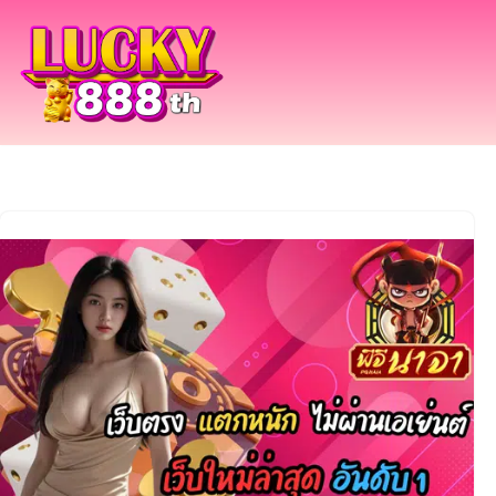
Skip
to
content