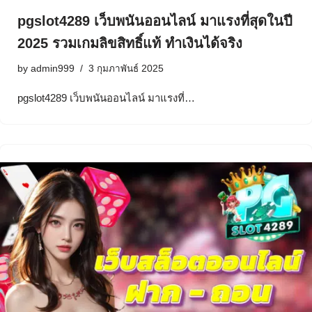
pgslot4289 เว็บพนันออนไลน์ มาแรงที่สุดในปี
2025 รวมเกมลิขสิทธิ์แท้ ทำเงินได้จริง
by
admin999
3 กุมภาพันธ์ 2025
pgslot4289 เว็บพนันออนไลน์ มาแรงที่…