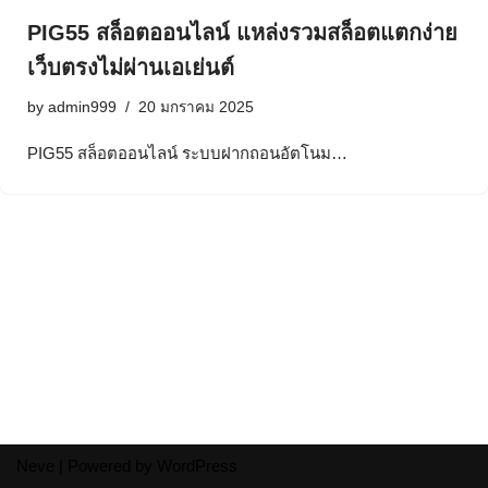
PIG55 สล็อตออนไลน์ แหล่งรวมสล็อตแตกง่าย
เว็บตรงไม่ผ่านเอเย่นต์
by
admin999
20 มกราคม 2025
PIG55 สล็อตออนไลน์ ระบบฝากถอนอัตโนม…
Neve
| Powered by
WordPress