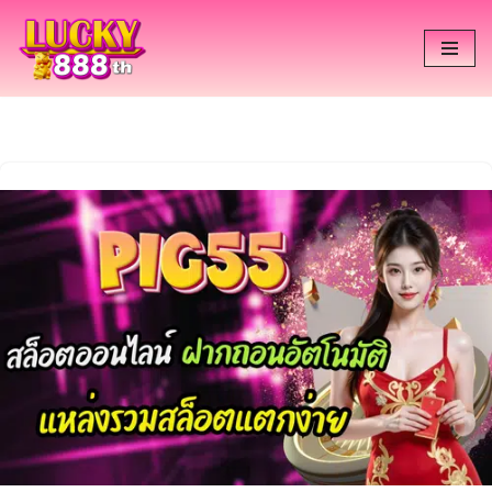
Skip
to
content