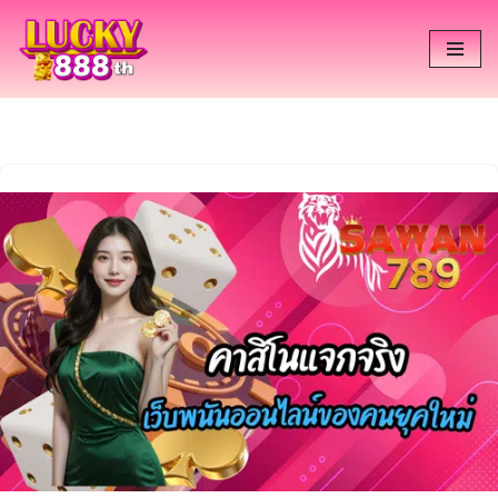
Skip
to
content