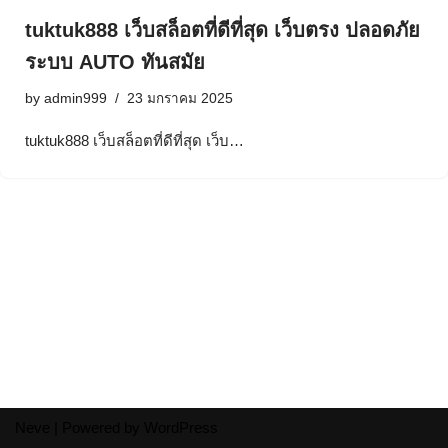
tuktuk888 เว็บสล็อตที่ดีที่สุด เว็บตรง ปลอดภัย
ระบบ AUTO ทันสมัย
by
admin999
23 มกราคม 2025
tuktuk888 เว็บสล็อตที่ดีที่สุด เว็บ…
Neve
| Powered by
WordPress