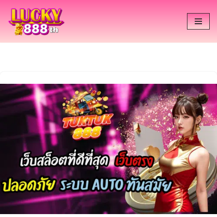
Skip
to
content